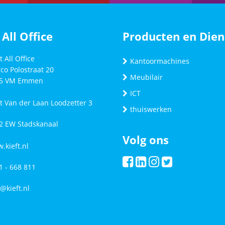
 All Office
Producten en Dien
t All Office
Kantoormachines
co Polostraat 20
Meubilair
5 VM
Emmen
ICT
ft Van der Laan Loodzetter 3
thuiswerken
2 EW Stadskanaal
Volg ons
.kieft.nl
1 - 668 811
o@kieft.nl