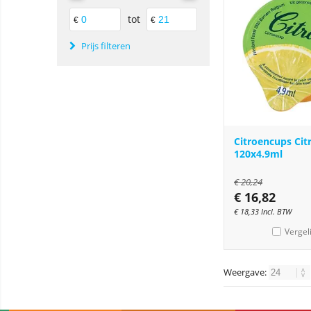
tot
€
€
Prijs filteren
Citroencups Cit
120x4.9ml
€
20,24
€
16,82
€
18,33
Incl. BTW
Vergel
Weergave: