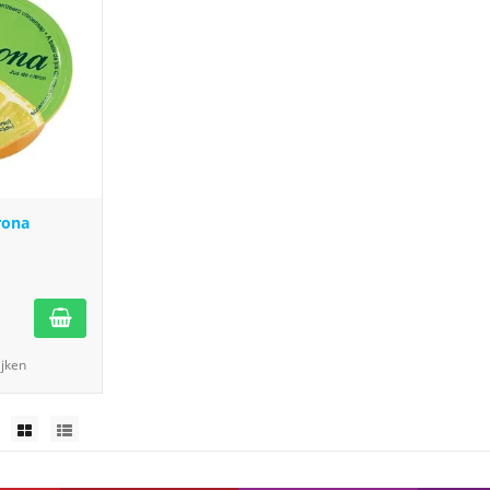
rona
ijken