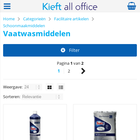
Home
Categorieën
Facilitaire artikelen
Schoonmaakmiddelen
Vaatwasmiddelen
Filter
Pagina
1
van
2
1
2
Weergave:
Sorteren: