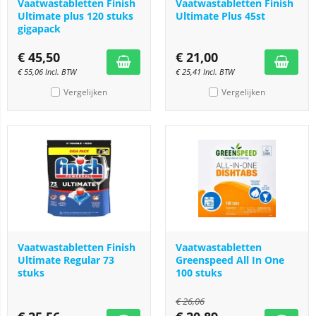
Vaatwastabletten Finish
Vaatwastabletten Finish
Ultimate plus 120 stuks
Ultimate Plus 45st
gigapack
€
45,50
€
21,00
€
55,06
Incl. BTW
€
25,41
Incl. BTW
Vergelijken
Vergelijken
Vaatwastabletten Finish
Vaatwastabletten
Ultimate Regular 73
Greenspeed All In One
stuks
100 stuks
€
26,06