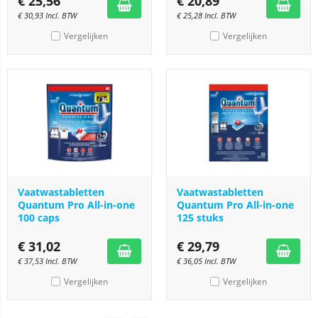
€
25,56
€
20,89
€
30,93
Incl. BTW
€
25,28
Incl. BTW
Vergelijken
Vergelijken
Vaatwastabletten
Vaatwastabletten
Quantum Pro All-in-one
Quantum Pro All-in-one
100 caps
125 stuks
€
31,02
€
29,79
€
37,53
Incl. BTW
€
36,05
Incl. BTW
Vergelijken
Vergelijken