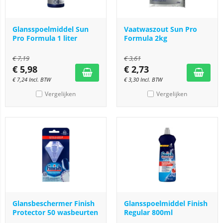
Glansspoelmiddel Sun
Vaatwaszout Sun Pro
Pro Formula 1 liter
Formula 2kg
€
7,19
€
3,61
€
5,98
€
2,73
€
7,24
Incl. BTW
€
3,30
Incl. BTW
Vergelijken
Vergelijken
Glansbeschermer Finish
Glansspoelmiddel Finish
Protector 50 wasbeurten
Regular 800ml