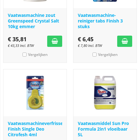
Vaatwasmachine zout
Vaatwasmachine-
Greenspeed Crystal Salt
reiniger tabs Finish 3
10kg emmer
stuks
€
35,81
€
6,45
€
43,33
Incl. BTW
€
7,80
Incl. BTW
Vergelijken
Vergelijken
Vaatwasmachineverfrisser
Vaatwasmiddel Sun Pro
Finish Single Deo
Formula 2in1 vloeibaar
Citrofesh 4ml
5L