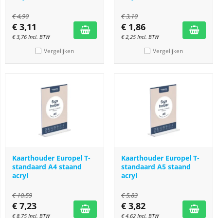
€
4,90
€
3,10
€
3,11
€
1,86
€
3,76
Incl. BTW
€
2,25
Incl. BTW
Vergelijken
Vergelijken
Kaarthouder Europel T-
Kaarthouder Europel T-
standaard A4 staand
standaard A5 staand
acryl
acryl
€
10,59
€
5,83
€
7,23
€
3,82
€
8,75
Incl. BTW
€
4,62
Incl. BTW