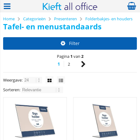
Home
Categorieën
Presenteren
Folderbakjes- en houders
Tafel- en menustandaards
Filter
Pagina
1
van
2
1
2
Weergave:
Sorteren: