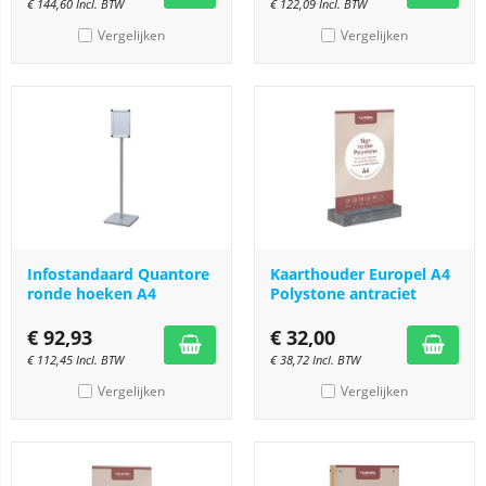
€
144,60
Incl. BTW
€
122,09
Incl. BTW
Vergelijken
Vergelijken
Infostandaard Quantore
Kaarthouder Europel A4
ronde hoeken A4
Polystone antraciet
€
92,93
€
32,00
€
112,45
Incl. BTW
€
38,72
Incl. BTW
Vergelijken
Vergelijken