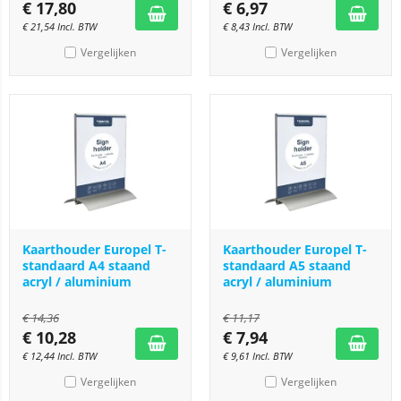
€
17,80
€
6,97
€
21,54
Incl. BTW
€
8,43
Incl. BTW
Vergelijken
Vergelijken
Kaarthouder Europel T-
Kaarthouder Europel T-
standaard A4 staand
standaard A5 staand
acryl / aluminium
acryl / aluminium
€
14,36
€
11,17
€
10,28
€
7,94
€
12,44
Incl. BTW
€
9,61
Incl. BTW
Vergelijken
Vergelijken