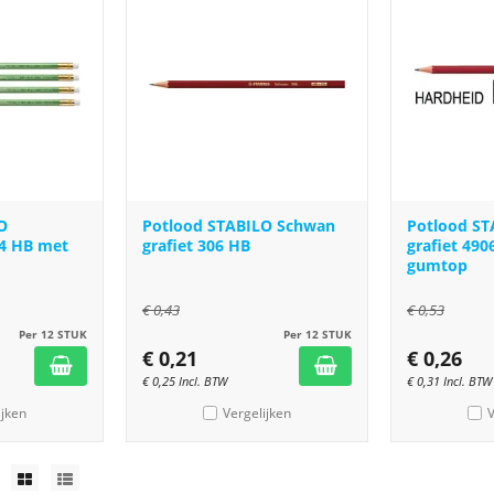
O
Potlood STABILO Schwan
Potlood S
4 HB met
grafiet 306 HB
grafiet 49
gumtop
€
0,43
€
0,53
Per 12 STUK
Per 12 STUK
€
0,21
€
0,26
€
0,25
Incl. BTW
€
0,31
Incl. BTW
ijken
Vergelijken
V