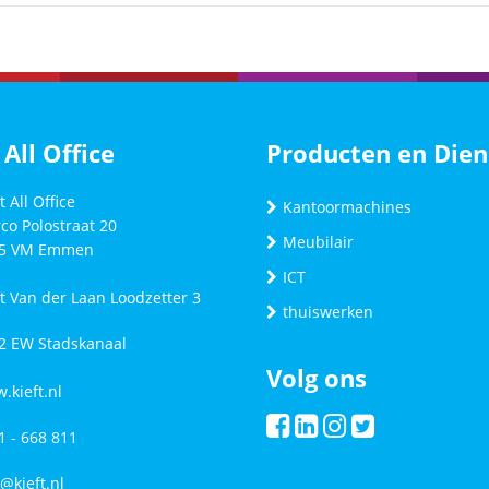
 All Office
Producten en Dien
t All Office
Kantoormachines
co Polostraat 20
Meubilair
5 VM
Emmen
ICT
ft Van der Laan Loodzetter 3
thuiswerken
2 EW Stadskanaal
Volg ons
.kieft.nl
1 - 668 811
o@kieft.nl