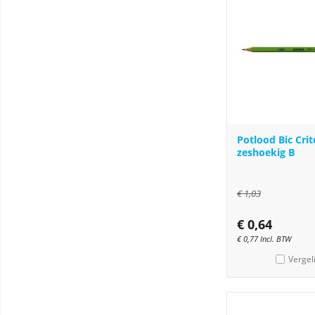
Potlood Bic Cri
zeshoekig B
€
1,03
€
0,64
€
0,77
Incl. BTW
Vergel