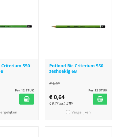
 Criterium 550
Potlood Bic Criterium 550
4B
zeshoekig 6B
€
1,03
Per 12 STUK
Per 12 STUK
€
0,64
€
0,77
Incl. BTW
ergelijken
Vergelijken