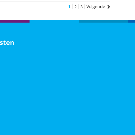
1
Volgende
2
3
sten