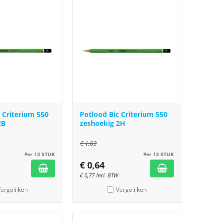
 Criterium 550
Potlood Bic Criterium 550
2B
zeshoekig 2H
€
1,03
Per 12 STUK
Per 12 STUK
€
0,64
€
0,77
Incl. BTW
ergelijken
Vergelijken