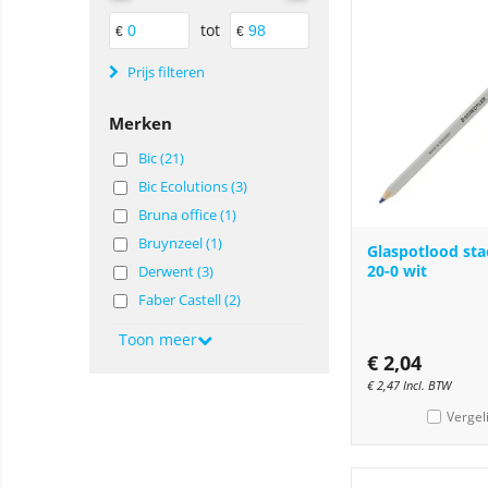
tot
€
€
Prijs filteren
Merken
Bic (21)
Bic Ecolutions (3)
Bruna office (1)
Bruynzeel (1)
Glaspotlood sta
20-0 wit
Derwent (3)
Faber Castell (2)
Toon meer
€
2,04
€
2,47
Incl. BTW
Vergel