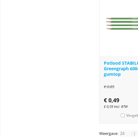
Potlood STABIL
Greengraph 600
gumtop
€
0,85
€
0,49
€
0,59
Incl. BTW
Vergel
Weergave: