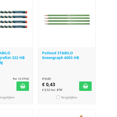
ABILO
Potlood STABILO
grafiet 322 HB
Greengraph 6003 HB
ig
€
0,82
Per 12 STUK
€
0,43
€
0,52
Incl. BTW
ergelijken
Vergelijken