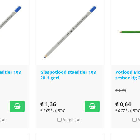
edtler 108
Glaspotlood staedtler 108
Potlood Bic
20-1 geel
zeshoekig 
€
1,03
€
1,36
€
0,64
€
1,65
Incl. BTW
€
0,77
Incl. BTW
ijken
Vergelijken
V