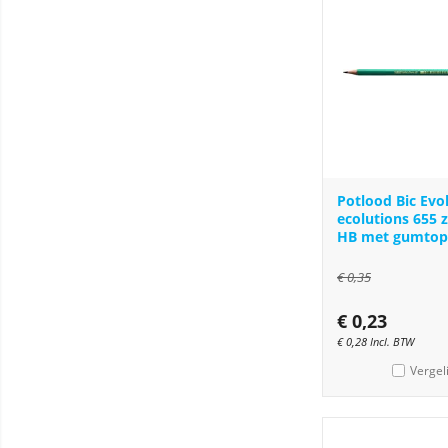
Potlood Bic Evo
ecolutions 655 
HB met gumtop
€
0,35
€
0,23
€
0,28
Incl. BTW
Vergel