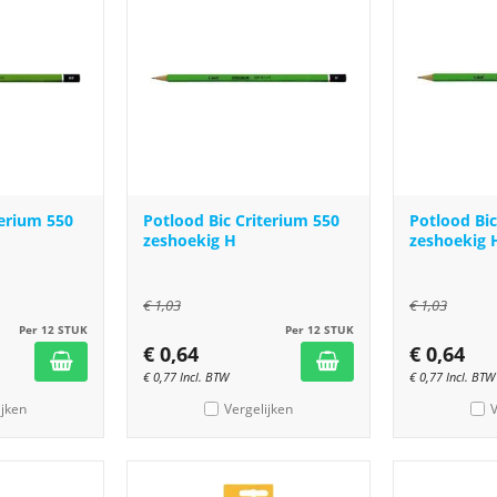
terium 550
Potlood Bic Criterium 550
Potlood Bic
zeshoekig H
zeshoekig 
€
1,03
€
1,03
Per 12 STUK
Per 12 STUK
€
0,64
€
0,64
€
0,77
Incl. BTW
€
0,77
Incl. BTW
ijken
Vergelijken
V