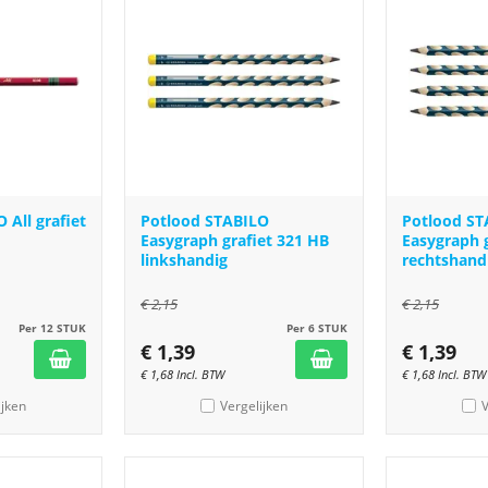
 All grafiet
Potlood STABILO
Potlood ST
Easygraph grafiet 321 HB
Easygraph 
linkshandig
rechtshand
€
2,15
€
2,15
Per 12 STUK
Per 6 STUK
€
1,39
€
1,39
€
1,68
Incl. BTW
€
1,68
Incl. BTW
ijken
Vergelijken
V