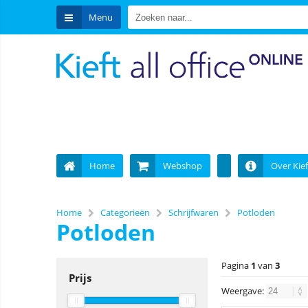
Menu
Home
Webshop
Over Kief
Home
Categorieën
Schrijfwaren
Potloden
Potloden
Pagina
1
van
3
Prijs
Weergave: