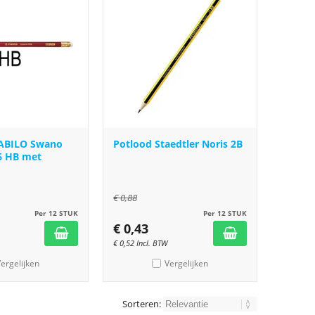
TABILO Swano
Potlood Staedtler Noris 2B
06 HB met
€
0,88
Per 12 STUK
Per 12 STUK
€
0,43
€
0,52
Incl. BTW
ergelijken
Vergelijken
Sorteren: