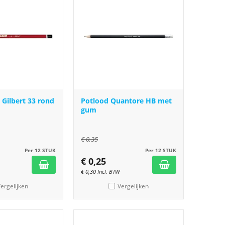
 Gilbert 33 rond
Potlood Quantore HB met
gum
€
0,35
Per 12 STUK
Per 12 STUK
€
0,25
€
0,30
Incl. BTW
ergelijken
Vergelijken