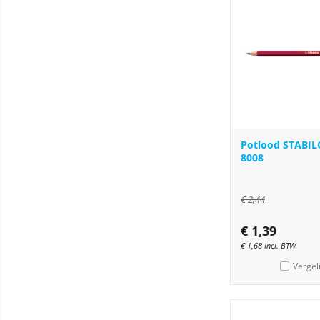
Potlood STABILO
8008
€
2,44
€
1,39
€
1,68
Incl. BTW
Vergel