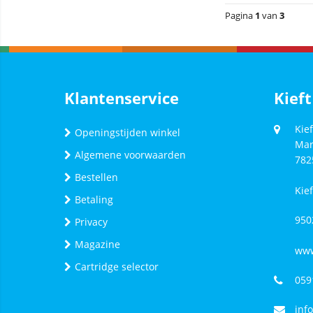
Pagina
1
van
3
Klantenservice
Kieft
Kief
Openingstijden winkel
Mar
Algemene voorwaarden
782
Bestellen
Kie
Betaling
950
Privacy
Magazine
www
Cartridge selector
059
inf