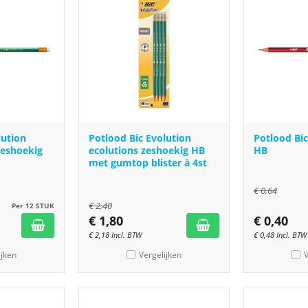
lution
Potlood Bic Evolution
Potlood Bic
zeshoekig
ecolutions zeshoekig HB
HB
met gumtop blister à 4st
€
0,64
€
2,40
Per 12 STUK
€
1,80
€
0,40
€
2,18
Incl. BTW
€
0,48
Incl. BTW
ijken
Vergelijken
V