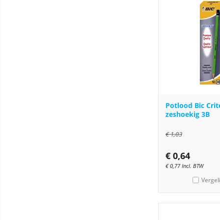
Potlood Bic Cri
zeshoekig 3B
€
1,03
€
0,64
€
0,77
Incl. BTW
Vergel