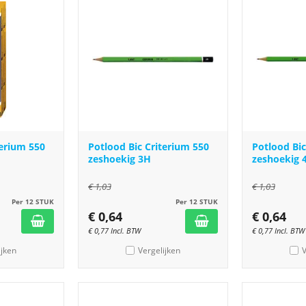
terium 550
Potlood Bic Criterium 550
Potlood Bic
zeshoekig 3H
zeshoekig 
€
1,03
€
1,03
Per 12 STUK
Per 12 STUK
€
0,64
€
0,64
€
0,77
Incl. BTW
€
0,77
Incl. BTW
ijken
Vergelijken
V