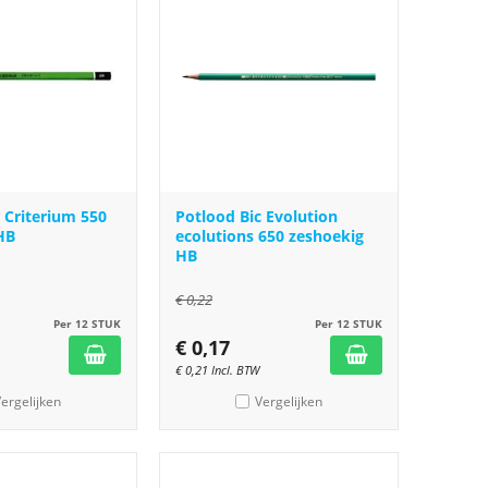
 Criterium 550
Potlood Bic Evolution
HB
ecolutions 650 zeshoekig
HB
€
0,22
Per 12 STUK
Per 12 STUK
€
0,17
€
0,21
Incl. BTW
ergelijken
Vergelijken