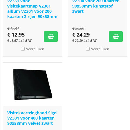
VZ351 voor
VZ300 voor 200 kaarten
visitekaartmap VZ301
90x58mm kunststof
album VZ301 voor 200
zwart
kaarten 2 rijen 90x58mm
€
17,41
€
30,80
€
12,95
€
24,29
€
15,67
Incl. BTW
€
29,39
Incl. BTW
Vergelijken
Vergelijken
Visitekaartringband Sigel
VZ301 voor 400 kaarten
90x58mm velvet zwart