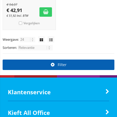
€
54,07
€
42,91
€
51,92
Incl. BTW
Vergelijken
Weergave:
Sorteren:
Filter
Klantenservice
Kieft All Office