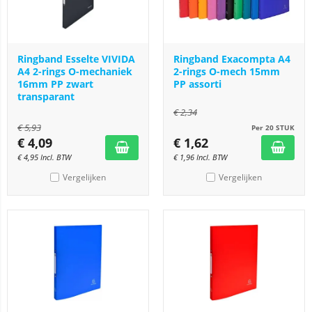
Ringband Esselte VIVIDA
Ringband Exacompta A4
A4 2-rings O-mechaniek
2-rings O-mech 15mm
16mm PP zwart
PP assorti
transparant
€
2,34
€
5,93
Per 20 STUK
€
4,09
€
1,62
€
4,95
Incl. BTW
€
1,96
Incl. BTW
Vergelijken
Vergelijken