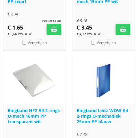
PP zwart
mech 15mm PP wit
€
2,34
€
5,16
Per 20 STUK
€
1,65
€
3,45
€
2,00
Incl. BTW
€
4,17
Incl. BTW
Vergelijken
Vergelijken
Ringband HF2 A4 2-rings
Ringband Leitz WOW A4
O-mech 16mm PP
2-rings O-mechaniek
transparant wit
25mm PP blauw
€
7,49