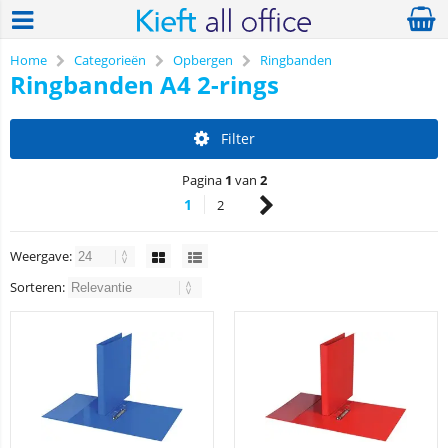
Home
Categorieën
Opbergen
Ringbanden
Ringbanden A4 2-rings
Filter
Pagina
1
van
2
1
2
Weergave:
Sorteren: