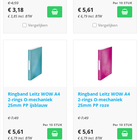
€
4,59
Per 10 STUK
€
3,18
€
5,61
€
3,85
Incl. BTW
€
6,79
Incl. BTW
Vergelijken
Vergelijken
Ringband Leitz WOW A4
Ringband Leitz WOW A4
2-rings O-mechaniek
2-rings O-mechaniek
25mm PP ijsblauw
25mm PP roze
€
7,49
€
7,49
Per 10 STUK
Per 10 STUK
€
5,61
€
5,61
€
6,79
Incl. BTW
€
6,79
Incl. BTW