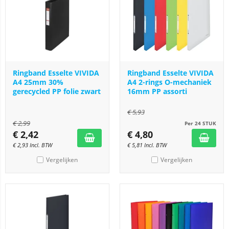
Ringband Esselte VIVIDA
Ringband Esselte VIVIDA
A4 25mm 30%
A4 2-rings O-mechaniek
gerecycled PP folie zwart
16mm PP assorti
€
5,93
€
2,99
Per 24 STUK
€
2,42
€
4,80
€
2,93
Incl. BTW
€
5,81
Incl. BTW
Vergelijken
Vergelijken