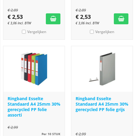
€
2,89
€
2,89
€
2,53
€
2,53
€
3,06
Incl. BTW
€
3,06
Incl. BTW
Vergelijken
Vergelijken
Ringband Esselte
Ringband Esselte
Standaard A4 25mm 30%
Standaard A4 25mm 30%
gerecycled PP folie
gerecycled PP folie grijs
assorti
€
2,99
€
2,99
Per 10 STUK