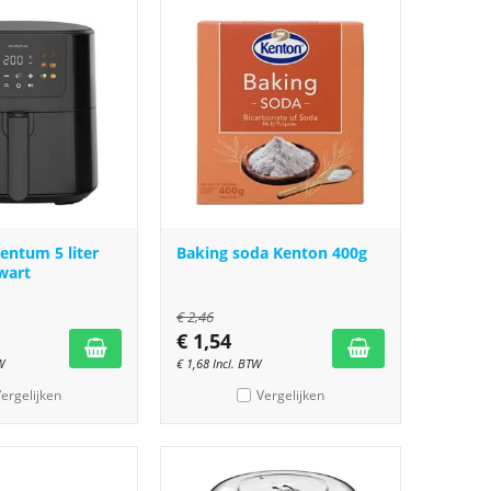
ventum 5 liter
Baking soda Kenton 400g
wart
€
2,46
€
1,54
W
€
1,68
Incl. BTW
ergelijken
Vergelijken