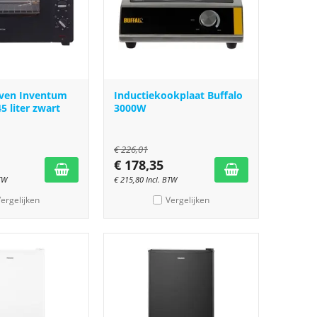
oven Inventum
Inductiekookplaat Buffalo
5 liter zwart
3000W
€
226,01
€
178,35
BTW
€
215,80
Incl. BTW
ergelijken
Vergelijken