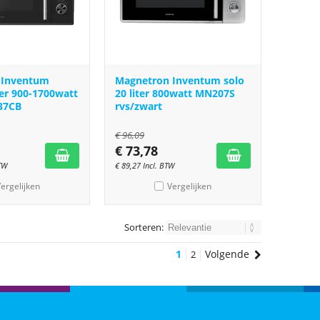
 Inventum
Magnetron Inventum solo
ter 900-1700watt
20 liter 800watt MN207S
37CB
rvs/zwart
€
96,09
€
73,78
BTW
€
89,27
Incl. BTW
ergelijken
Vergelijken
Sorteren:
1
Volgende
2