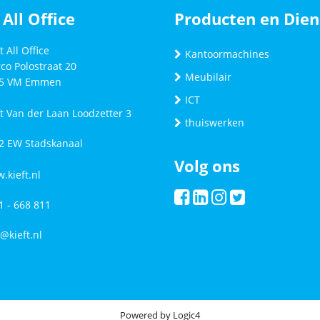
 All Office
Producten en Dien
t All Office
Kantoormachines
co Polostraat 20
Meubilair
5 VM
Emmen
ICT
ft Van der Laan Loodzetter 3
thuiswerken
2 EW Stadskanaal
Volg ons
.kieft.nl
1 - 668 811
o@kieft.nl
Powered by
Logic4