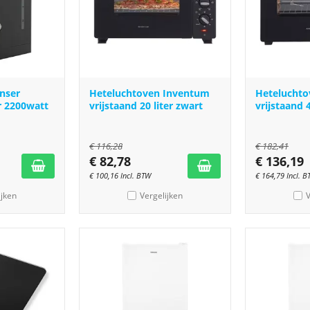
nser
Heteluchtoven Inventum
Hetelucht
r 2200watt
vrijstaand 20 liter zwart
vrijstaand 4
€
116,28
€
182,41
€
82,78
€
136,19
€
100,16
Incl. BTW
€
164,79
Incl. 
ijken
Vergelijken
V