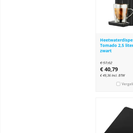
Heetwaterdispe
Tomado 2,5 lite
zwart
€
57,62
€
40,79
€
49,36
Incl. BTW
Vergel