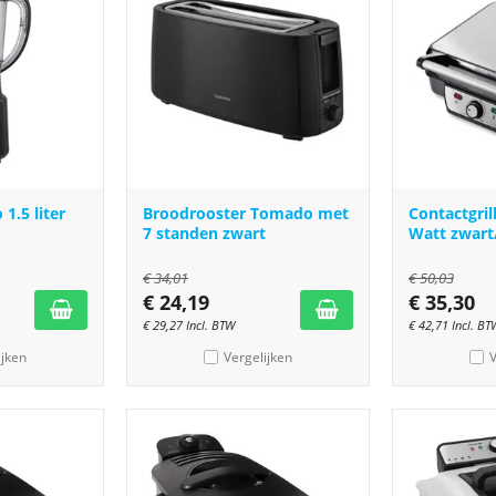
1.5 liter
Broodrooster Tomado met
Contactgri
7 standen zwart
Watt zwart
€
34,01
€
50,03
€
24,19
€
35,30
€
29,27
Incl. BTW
€
42,71
Incl. BT
ijken
Vergelijken
V