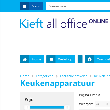
Menu
Home
Webshop
Over Kief
Home
Categorieën
Facilitaire artikelen
Keuken- en
Keukenapparatuur
Pagina
1
van
2
Prijs
Weergave: