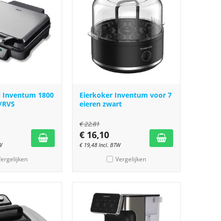
ll Inventum 1800
Eierkoker Inventum voor 7
/RVS
eieren zwart
€
22,81
€
16,10
W
€
19,48
Incl. BTW
ergelijken
Vergelijken