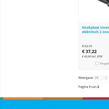
Kookplaat Inv
elektrisch 2 zo
€
52,19
€
37,22
€
45,04
Incl. BTW
Vergel
Weergave:
Pagina
1
van
2