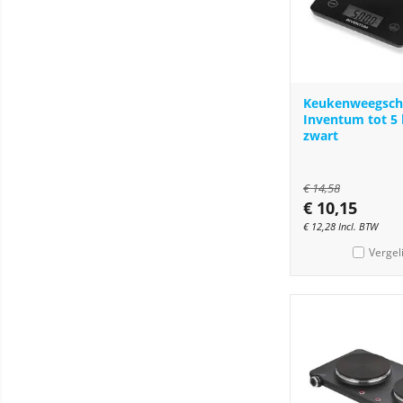
Keukenweegsch
Inventum tot 5
zwart
€
14,58
€
10,15
€
12,28
Incl. BTW
Vergel