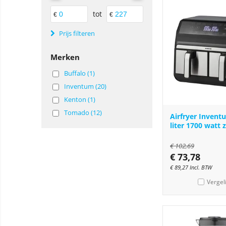
tot
€
€
Prijs filteren
Merken
Buffalo (1)
Inventum (20)
Kenton (1)
Tomado (12)
Airfryer Invent
liter 1700 watt 
€
102,69
€
73,78
€
89,27
Incl. BTW
Vergel