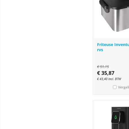
Friteuse Inventu
rvs
€
51,15
€
35,87
€
43,40
Incl. BTW
Vergel