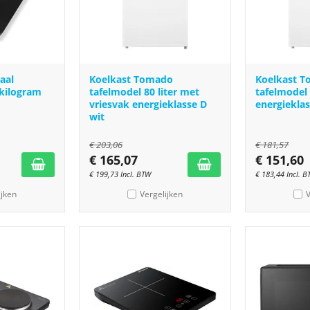
aal
Koelkast Tomado
Koelkast 
 kilogram
tafelmodel 80 liter met
tafelmodel 
vriesvak energieklasse D
energieklas
wit
€
203,06
€
181,57
€
165,07
€
151,60
€
199,73
Incl. BTW
€
183,44
Incl. 
ijken
Vergelijken
V