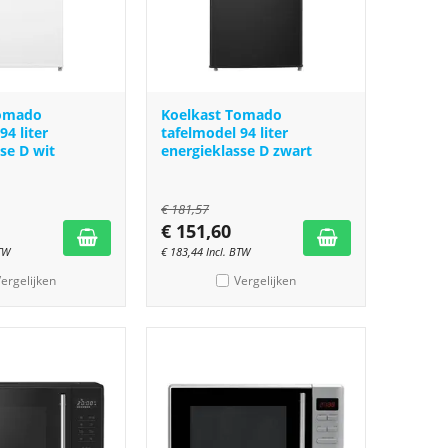
Tomado
Koelkast Tomado
94 liter
tafelmodel 94 liter
se D wit
energieklasse D zwart
€
181,57
€
151,60
BTW
€
183,44
Incl. BTW
ergelijken
Vergelijken