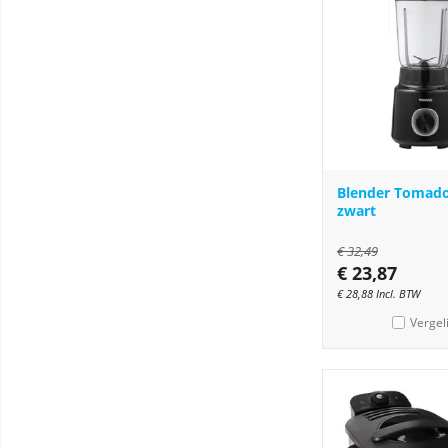
Blender Tomado 
zwart
€
32,49
€
23,87
€
28,88
Incl. BTW
Vergel