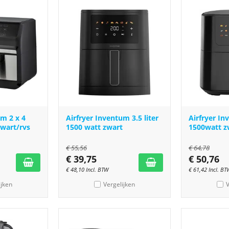
um 2 x 4
Airfryer Inventum 3.5 liter
Airfryer In
zwart/rvs
1500 watt zwart
1500watt z
€
55,56
€
64,78
€
39,75
€
50,76
€
48,10
Incl. BTW
€
61,42
Incl. BT
ijken
Vergelijken
V