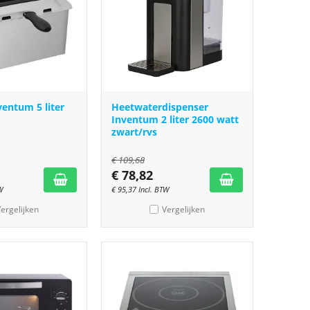
ventum 5 liter
Heetwaterdispenser
Inventum 2 liter 2600 watt
zwart/rvs
€
109,68
€
78,82
W
€
95,37
Incl. BTW
ergelijken
Vergelijken