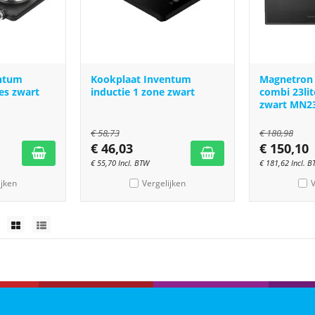
entum
Kookplaat Inventum
Magnetron
nes zwart
inductie 1 zone zwart
combi 23li
zwart MN2
€
58,73
€
180,98
€
46,03
€
150,10
€
55,70
Incl. BTW
€
181,62
Incl. 
ijken
Vergelijken
V