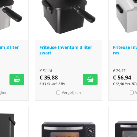
m 3 liter
Friteuse Inventum 3 liter
Friteuse In
zwart
rvs
€
51,14
€
79,37
€
35,88
€
56,94
€
43,41
Incl. BTW
€
68,90
Incl. BT
ijken
Vergelijken
V