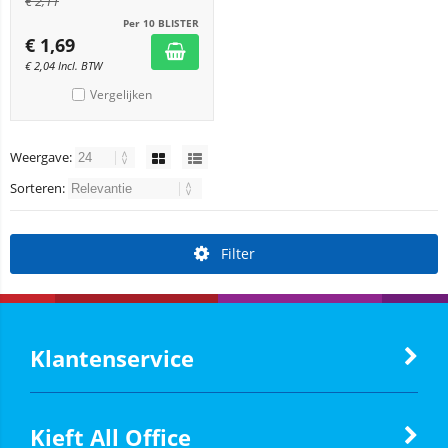
€
2,11
Per 10 BLISTER
€
1,69
€
2,04
Incl. BTW
Vergelijken
Weergave:
Sorteren:
Filter
Klantenservice
Kieft All Office