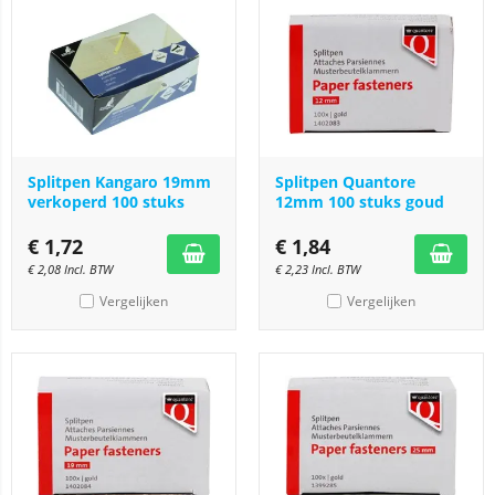
Splitpen Kangaro 19mm
Splitpen Quantore
verkoperd 100 stuks
12mm 100 stuks goud
€
1,72
€
1,84
€
2,08
Incl. BTW
€
2,23
Incl. BTW
Vergelijken
Vergelijken