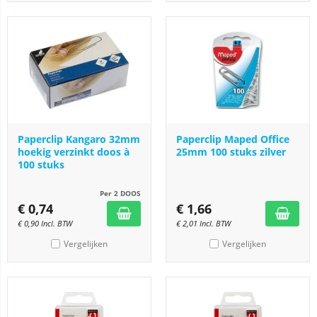
Paperclip Kangaro 32mm
Paperclip Maped Office
hoekig verzinkt doos à
25mm 100 stuks zilver
100 stuks
Per 2 DOOS
€
0,74
€
1,66
€
0,90
Incl. BTW
€
2,01
Incl. BTW
Vergelijken
Vergelijken