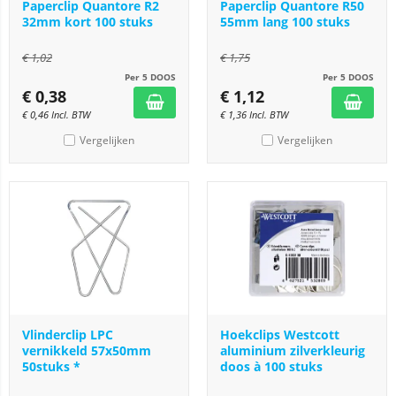
Paperclip Quantore R2
Paperclip Quantore R50
32mm kort 100 stuks
55mm lang 100 stuks
€
1,02
€
1,75
Per 5 DOOS
Per 5 DOOS
€
0,38
€
1,12
€
0,46
Incl. BTW
€
1,36
Incl. BTW
Vergelijken
Vergelijken
Vlinderclip LPC
Hoekclips Westcott
vernikkeld 57x50mm
aluminium zilverkleurig
50stuks *
doos à 100 stuks