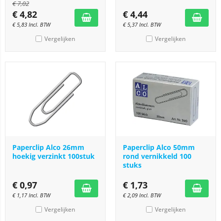
€
7,02
€
4,82
€
4,44
€
5,83
Incl. BTW
€
5,37
Incl. BTW
Vergelijken
Vergelijken
Paperclip Alco 26mm
Paperclip Alco 50mm
hoekig verzinkt 100stuk
rond vernikkeld 100
stuks
€
0,97
€
1,73
€
1,17
Incl. BTW
€
2,09
Incl. BTW
Vergelijken
Vergelijken