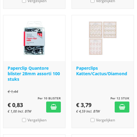
Vergelijken
Vergelijken
Paperclip Quantore
Paperclips
blister 28mm assorti 100
Katten/Cactus/Diamond
stuks
€
1,44
Per 10 BLISTER
Per 12 STUK
€
0,83
€
3,79
€
1,00
Incl. BTW
€
4,59
Incl. BTW
Vergelijken
Vergelijken