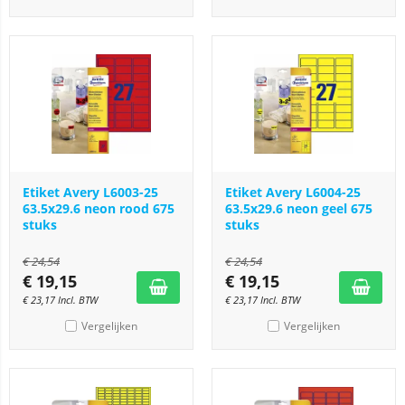
Etiket Avery L6003-25
Etiket Avery L6004-25
63.5x29.6 neon rood 675
63.5x29.6 neon geel 675
stuks
stuks
€
24,54
€
24,54
€
19,15
€
19,15
€
23,17
Incl. BTW
€
23,17
Incl. BTW
Vergelijken
Vergelijken