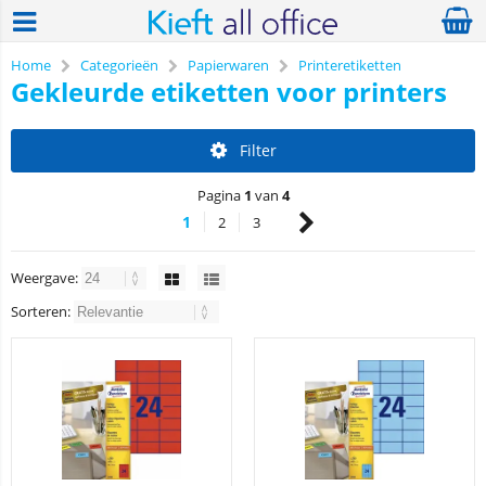
Home
Categorieën
Papierwaren
Printeretiketten
Gekleurde etiketten voor printers
Filter
Pagina
1
van
4
1
2
3
Weergave:
Sorteren: