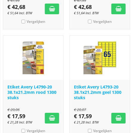
€
47,99
€
47,99
€
42,68
€
42,68
€
51,64
Incl. BTW
€
51,64
Incl. BTW
Vergelijken
Vergelijken
Etiket Avery L4790-20
Etiket Avery L4793-20
38.1x21.2mm rood 1300
38.1x21.2mm geel 1300
stuks
stuks
€
20,06
€
20,07
€
17,59
€
17,59
€
21,28
Incl. BTW
€
21,28
Incl. BTW
Vergelijken
Vergelijken