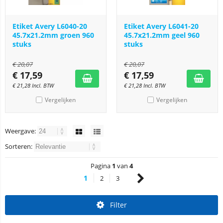
Etiket Avery L6040-20
Etiket Avery L6041-20
45.7x21.2mm groen 960
45.7x21.2mm geel 960
stuks
stuks
€
20,07
€
20,07
€
17,59
€
17,59
€
21,28
Incl. BTW
€
21,28
Incl. BTW
Vergelijken
Vergelijken
Weergave:
Sorteren:
Pagina
1
van
4
1
2
3
Filter