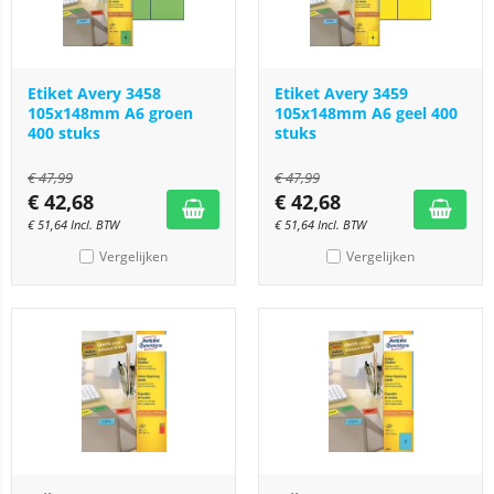
Etiket Avery 3458
Etiket Avery 3459
105x148mm A6 groen
105x148mm A6 geel 400
400 stuks
stuks
€
47,99
€
47,99
€
42,68
€
42,68
€
51,64
Incl. BTW
€
51,64
Incl. BTW
Vergelijken
Vergelijken