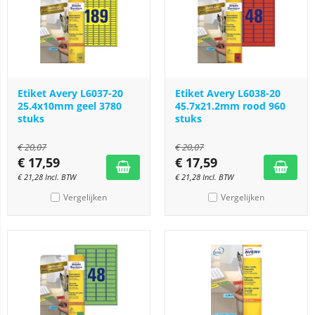
Etiket Avery L6037-20
Etiket Avery L6038-20
25.4x10mm geel 3780
45.7x21.2mm rood 960
stuks
stuks
€
20,07
€
20,07
€
17,59
€
17,59
€
21,28
Incl. BTW
€
21,28
Incl. BTW
Vergelijken
Vergelijken