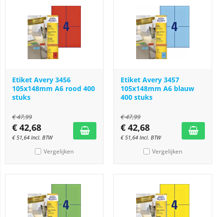
Etiket Avery 3456
Etiket Avery 3457
105x148mm A6 rood 400
105x148mm A6 blauw
stuks
400 stuks
€
47,99
€
47,99
€
42,68
€
42,68
€
51,64
Incl. BTW
€
51,64
Incl. BTW
Vergelijken
Vergelijken