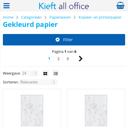
Home
Categorieën
Papierwaren
Kopieer- en printerpapier
Gekleurd papier
Filter
Pagina
1
van
6
1
2
3
Weergave:
Sorteren: