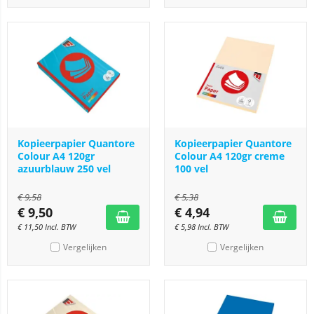
Kopieerpapier Quantore
Kopieerpapier Quantore
Colour A4 120gr
Colour A4 120gr creme
azuurblauw 250 vel
100 vel
€
9,58
€
5,38
€
9,50
€
4,94
€
11,50
Incl. BTW
€
5,98
Incl. BTW
Vergelijken
Vergelijken