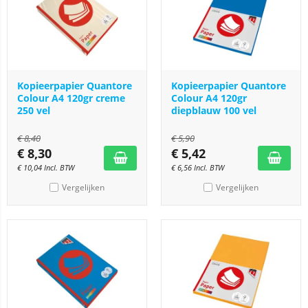
Kopieerpapier Quantore
Kopieerpapier Quantore
Colour A4 120gr creme
Colour A4 120gr
250 vel
diepblauw 100 vel
€
8,40
€
5,90
€
8,30
€
5,42
€
10,04
Incl. BTW
€
6,56
Incl. BTW
Vergelijken
Vergelijken