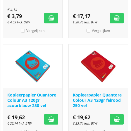
€
4,14
€
3,79
€
17,17
€
4,59
Incl. BTW
€
20,78
Incl. BTW
Vergelijken
Vergelijken
Kopieerpapier Quantore
Kopieerpapier Quantore
Colour A3 120gr
Colour A3 120gr felrood
azuurblauw 250 vel
250 vel
€
19,62
€
19,62
€
23,74
Incl. BTW
€
23,74
Incl. BTW