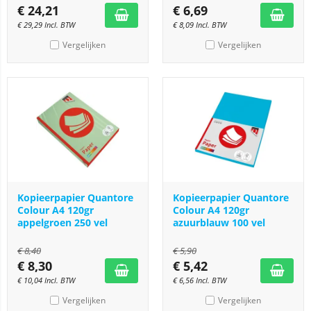
€
24,21
€
6,69
€
29,29
Incl. BTW
€
8,09
Incl. BTW
Vergelijken
Vergelijken
Kopieerpapier Quantore
Kopieerpapier Quantore
Colour A4 120gr
Colour A4 120gr
appelgroen 250 vel
azuurblauw 100 vel
€
8,40
€
5,90
€
8,30
€
5,42
€
10,04
Incl. BTW
€
6,56
Incl. BTW
Vergelijken
Vergelijken