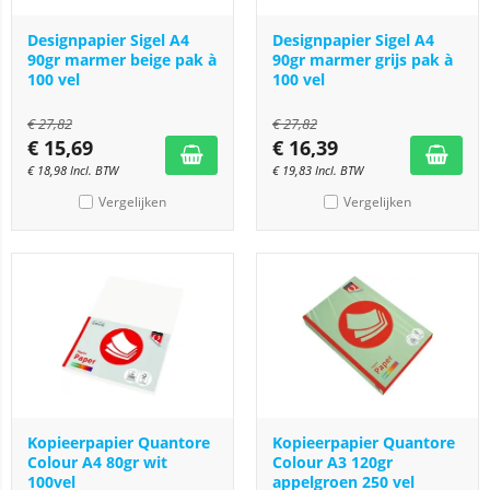
Designpapier Sigel A4
Designpapier Sigel A4
90gr marmer beige pak à
90gr marmer grijs pak à
100 vel
100 vel
€
27,82
€
27,82
€
15,69
€
16,39
€
18,98
Incl. BTW
€
19,83
Incl. BTW
Vergelijken
Vergelijken
Kopieerpapier Quantore
Kopieerpapier Quantore
Colour A4 80gr wit
Colour A3 120gr
100vel
appelgroen 250 vel