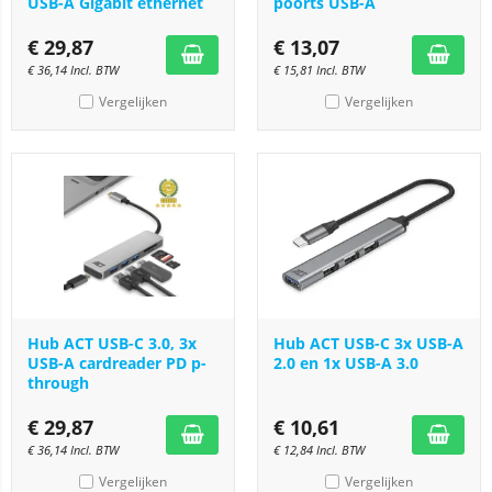
USB-A Gigabit ethernet
poorts USB-A
€
29,87
€
13,07
€
36,14
Incl. BTW
€
15,81
Incl. BTW
Vergelijken
Vergelijken
Hub ACT USB-C 3.0, 3x
Hub ACT USB-C 3x USB-A
USB-A cardreader PD p-
2.0 en 1x USB-A 3.0
through
€
29,87
€
10,61
€
36,14
Incl. BTW
€
12,84
Incl. BTW
Vergelijken
Vergelijken