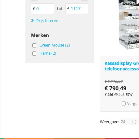
tot
€
€
Prijs filteren
Merken
Green Mouse (2)
Hama (2)
Kassadisplay G
telefoonaccesso
€
1.116,58
€
790,49
€
956,49
Incl. BTW
Vergel
Weergave: