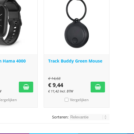
h Hama 4000
Track Buddy Green Mouse
€
14,68
€
9,44
W
€
11,42
Incl. BTW
ergelijken
Vergelijken
Sorteren: