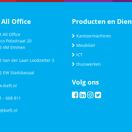
 All Office
Producten en Dien
t All Office
Kantoormachines
co Polostraat 20
Meubilair
5 VM
Emmen
ICT
ft Van der Laan Loodzetter 3
thuiswerken
2 EW Stadskanaal
Volg ons
.kieft.nl
1 - 668 811
o@kieft.nl