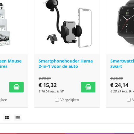
reen Mouse
Smartphonehouder Hama
Smartwatc
ires
2-in-1 voor de auto
zwart
€
23,61
€
36,80
€
15,32
€
24,14
€
18,54
Incl. BTW
€
29,21
Incl. BT
ijken
Vergelijken
V