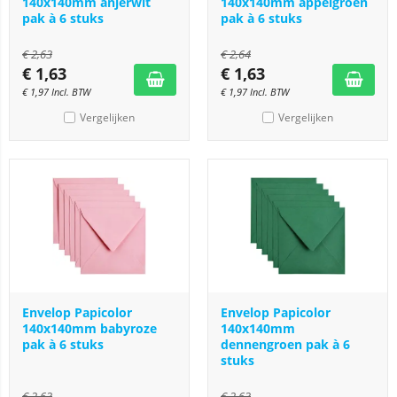
140x140mm anjerwit
140x140mm appelgroen
pak à 6 stuks
pak à 6 stuks
€
2,63
€
2,64
€
1,63
€
1,63
€
1,97
Incl. BTW
€
1,97
Incl. BTW
Vergelijken
Vergelijken
Envelop Papicolor
Envelop Papicolor
140x140mm babyroze
140x140mm
pak à 6 stuks
dennengroen pak à 6
stuks
€
2,63
€
2,63