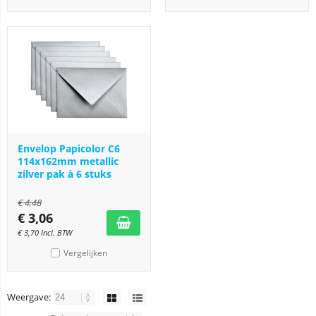
Envelop Papicolor C6
114x162mm metallic
zilver pak à 6 stuks
€
4,48
€
3,06
€
3,70
Incl. BTW
Vergelijken
Weergave: