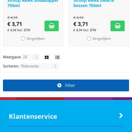
Siroop RAAK sinaasappel
Siroop RAAK zwarte
750ml
bessen 750ml
€
4,54
€
4,54
€
3,71
€
3,71
€
4,04
Incl. BTW
€
4,04
Incl. BTW
Vergelijken
Vergelijken
Weergave:
Sorteren:
Filter
Klantenservice