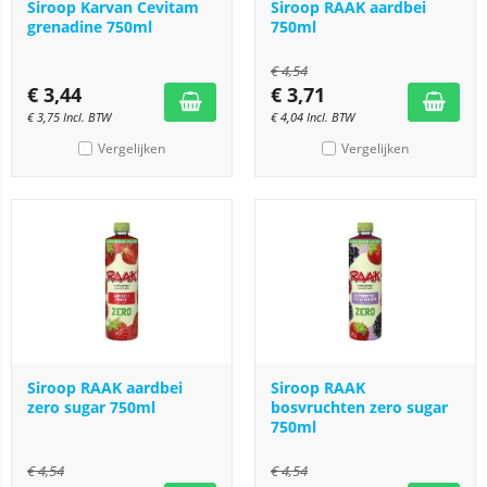
Siroop Karvan Cevitam
Siroop RAAK aardbei
grenadine 750ml
750ml
€
4,54
€
3,44
€
3,71
€
3,75
Incl. BTW
€
4,04
Incl. BTW
Vergelijken
Vergelijken
Siroop RAAK aardbei
Siroop RAAK
zero sugar 750ml
bosvruchten zero sugar
750ml
€
4,54
€
4,54