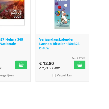
027 Helma 365
Verjaardagskalender
Nationale
Lannoo Ritstier 130x325
blauw
Per 6 STUK
€
12,80
W
€
15,49
Incl. BTW
ergelijken
Vergelijken