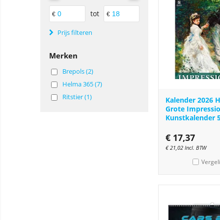
tot
€
€
Prijs filteren
Merken
Brepols (2)
Helma 365 (7)
Ritstier (1)
Kalender 2026 
Grote Impressio
Kunstkalender 
€
17,37
€
21,02
Incl. BTW
Vergel