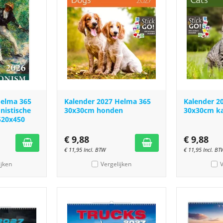
Helma 365
Kalender 2027 Helma 365
Kalender 2
nistische
30x30cm honden
30x30cm k
520x450
€
9,88
€
9,88
€
11,95
Incl. BTW
€
11,95
Incl. BT
ijken
Vergelijken
V