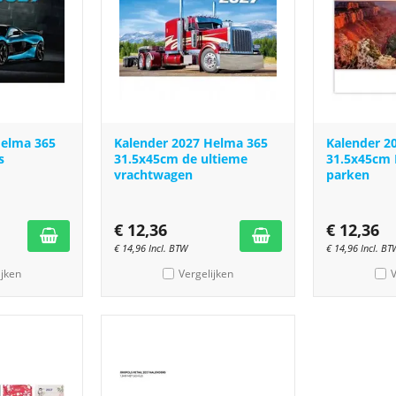
Helma 365
Kalender 2027 Helma 365
Kalender 2
s
31.5x45cm de ultieme
31.5x45cm 
vrachtwagen
parken
€
12,36
€
12,36
€
14,96
Incl. BTW
€
14,96
Incl. BT
ijken
Vergelijken
V