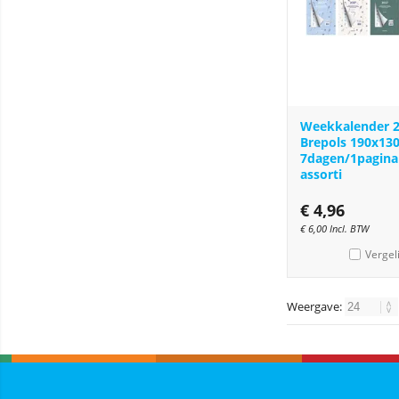
Weekkalender 
Brepols 190x13
7dagen/1pagina
assorti
€
4,96
€
6,00
Incl. BTW
Vergel
Weergave: