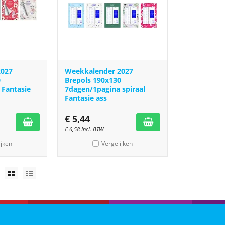
2027
Weekkalender 2027
0
Brepols 190x130
 Fantasie
7dagen/1pagina spiraal
Fantasie ass
€
5,44
€
6,58
Incl. BTW
ijken
Vergelijken