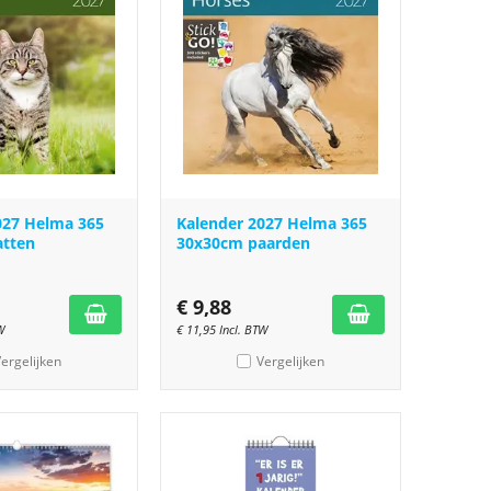
027 Helma 365
Kalender 2027 Helma 365
atten
30x30cm paarden
€
9,88
W
€
11,95
Incl. BTW
ergelijken
Vergelijken