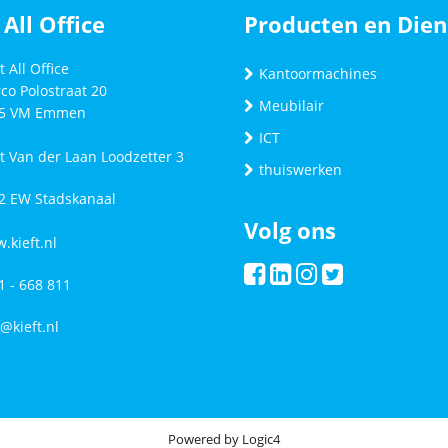
 All Office
Producten en Dien
t All Office
Kantoormachines
co Polostraat 20
Meubilair
5 VM
Emmen
ICT
ft Van der Laan Loodzetter 3
thuiswerken
2 EW Stadskanaal
Volg ons
.kieft.nl
1 - 668 811
o@kieft.nl
Powered by
Logic4