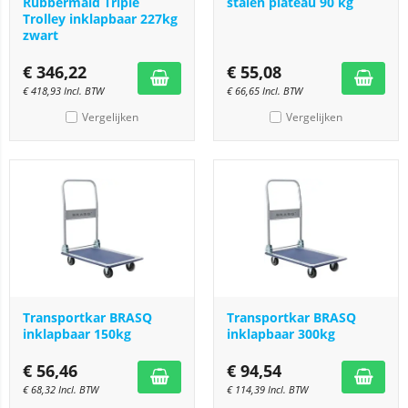
Rubbermaid Triple
stalen plateau 90 kg
Trolley inklapbaar 227kg
zwart
€
346,22
€
55,08
€
418,93
Incl. BTW
€
66,65
Incl. BTW
Vergelijken
Vergelijken
Transportkar BRASQ
Transportkar BRASQ
inklapbaar 150kg
inklapbaar 300kg
€
56,46
€
94,54
€
68,32
Incl. BTW
€
114,39
Incl. BTW