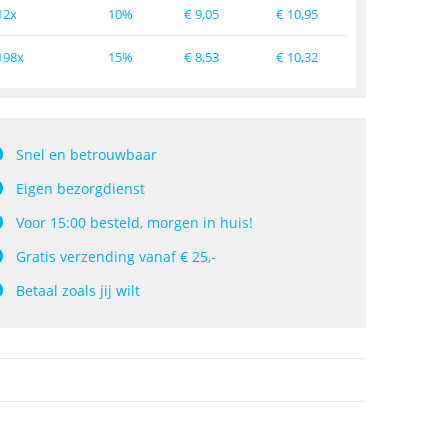
12x
10%
€
9,05
€
10,95
198x
15%
€
8,53
€
10,32
Snel en betrouwbaar
Eigen bezorgdienst
Voor 15:00 besteld, morgen in huis!
Gratis verzending vanaf € 25,-
Betaal zoals jij wilt