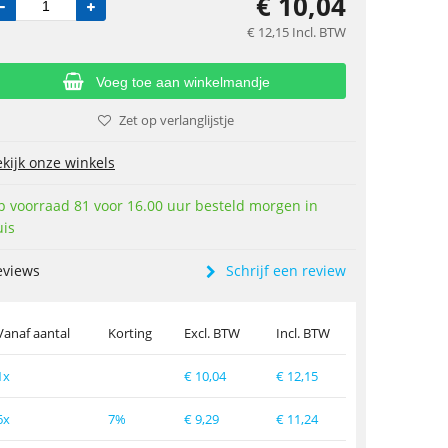
€
10,04
€
12,15
Incl. BTW
Voeg toe aan winkelmandje
Zet op verlanglijstje
kijk onze winkels
p voorraad 81 voor 16.00 uur besteld morgen in
uis
eviews
Schrijf een review
Vanaf aantal
Korting
Excl. BTW
Incl. BTW
1x
€
10,04
€
12,15
6x
7%
€
9,29
€
11,24