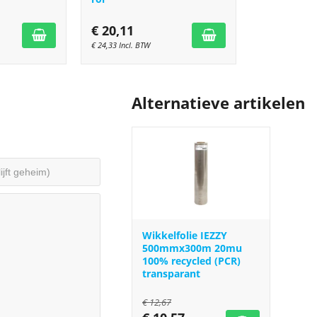
€
20,11
€
24,33
Incl. BTW
Alternatieve artikelen
Wikkelfolie IEZZY
500mmx300m 20mu
100% recycled (PCR)
transparant
€
12,67