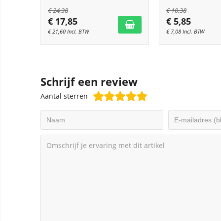
€
24,38
€
10,38
€
17,85
€
5,85
€
21,60
Incl. BTW
€
7,08
Incl. BTW
Schrijf een review
Aantal sterren