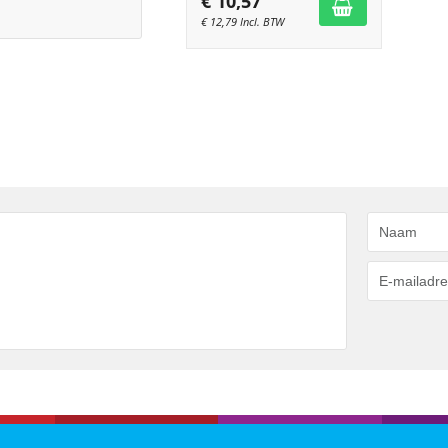
€
10,57
€
12,79
Incl. BTW