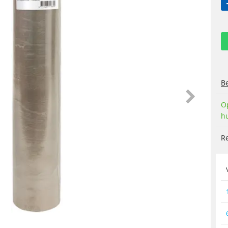
Be
O
h
R