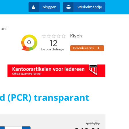
Inloggen
Winkelmandje
uis!
 (PCR) transparant
€
11,10