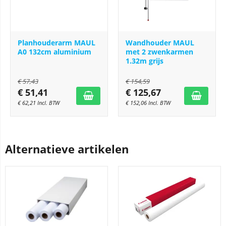
Planhouderarm MAUL
Wandhouder MAUL
A0 132cm aluminium
met 2 zwenkarmen
1.32m grijs
€
57,43
€
154,59
€
51,41
€
125,67
€
62,21
Incl. BTW
€
152,06
Incl. BTW
Alternatieve artikelen