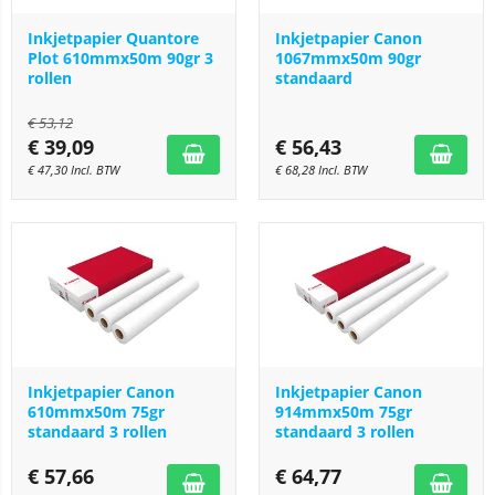
Inkjetpapier Quantore
Inkjetpapier Canon
Plot 610mmx50m 90gr 3
1067mmx50m 90gr
rollen
standaard
€
53,12
€
39,09
€
56,43
€
47,30
Incl. BTW
€
68,28
Incl. BTW
Inkjetpapier Canon
Inkjetpapier Canon
610mmx50m 75gr
914mmx50m 75gr
standaard 3 rollen
standaard 3 rollen
€
57,66
€
64,77