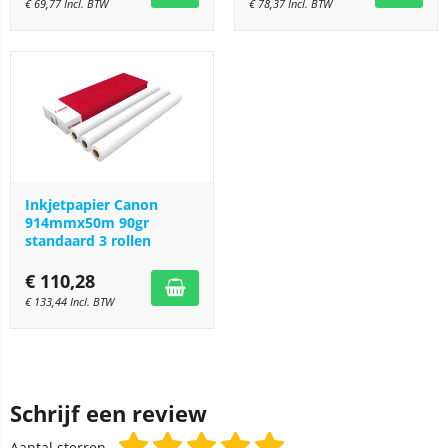
€
69,77
Incl. BTW
€
78,37
Incl. BTW
Inkjetpapier Canon
914mmx50m 90gr
standaard 3 rollen
€
110,28
€
133,44
Incl. BTW
Schrijf een review
Aantal sterren