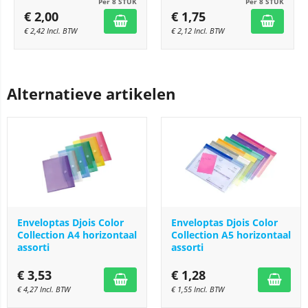
Per 8 STUK
Per 8 STUK
€
2,00
€
1,75
€
2,42
Incl. BTW
€
2,12
Incl. BTW
Alternatieve artikelen
Enveloptas Djois Color
Enveloptas Djois Color
Collection A4 horizontaal
Collection A5 horizontaal
assorti
assorti
€
3,53
€
1,28
€
4,27
Incl. BTW
€
1,55
Incl. BTW