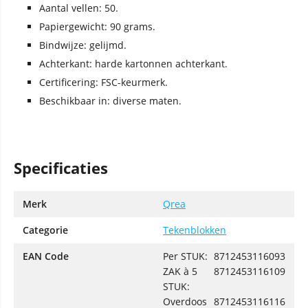
Aantal vellen: 50.
Papiergewicht: 90 grams.
Bindwijze: gelijmd.
Achterkant: harde kartonnen achterkant.
Certificering: FSC-keurmerk.
Beschikbaar in: diverse maten.
Specificaties
Merk
Qrea
Categorie
Tekenblokken
EAN Code
Per STUK:
8712453116093
ZAK à 5
8712453116109
STUK:
Overdoos
8712453116116