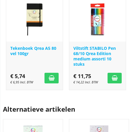
Tekenboek Qrea A5 80
Viltstift STABILO Pen
vel 100gr
68/10 Qrea Edition
medium assorti 10
stuks
€
5,74
€
11,75
€
6,95
Incl. BTW
€
14,22
Incl. BTW
Alternatieve artikelen