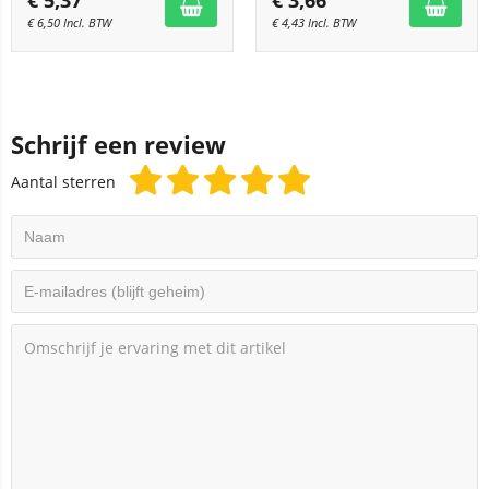
€
5,37
€
3,66
€
6,50
Incl. BTW
€
4,43
Incl. BTW
Schrijf een review
Aantal sterren