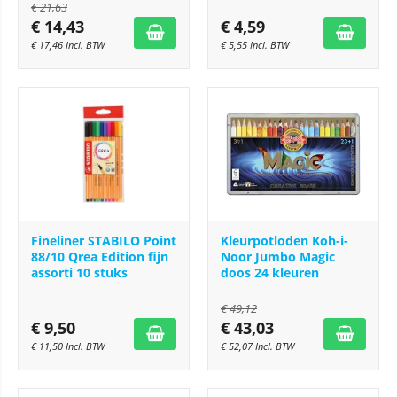
€
21,63
€
14,43
€
4,59
€
17,46
Incl. BTW
€
5,55
Incl. BTW
Fineliner STABILO Point
Kleurpotloden Koh-i-
88/10 Qrea Edition fijn
Noor Jumbo Magic
assorti 10 stuks
doos 24 kleuren
€
49,12
€
9,50
€
43,03
€
11,50
Incl. BTW
€
52,07
Incl. BTW