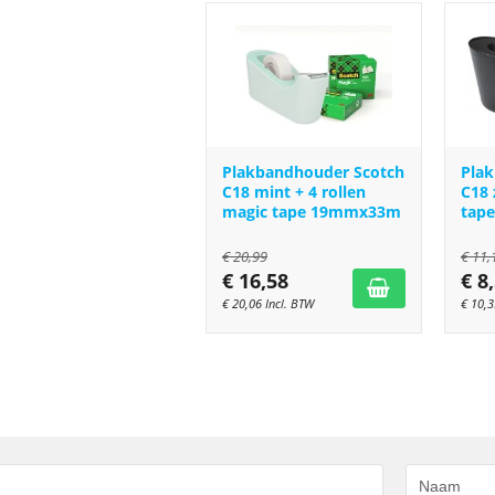
Plakbandhouder Scotch
Pla
C18 mint + 4 rollen
C18 
magic tape 19mmx33m
tap
€
20,99
€
11,
€
16,58
€
8
€
20,06
Incl. BTW
€
10,3