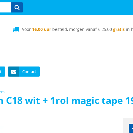
Voor
16.00 uur
besteld, morgen vanaf € 25,00
gratis
in h
t
Contact
ers
 C18 wit + 1rol magic tap