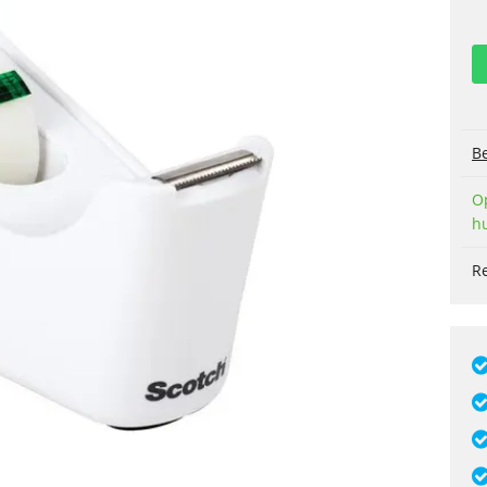
Be
O
h
R