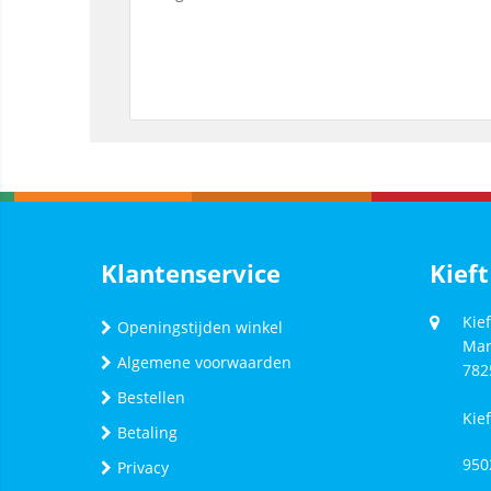
Klantenservice
Kieft
Kief
Openingstijden winkel
Mar
Algemene voorwaarden
782
Bestellen
Kie
Betaling
950
Privacy