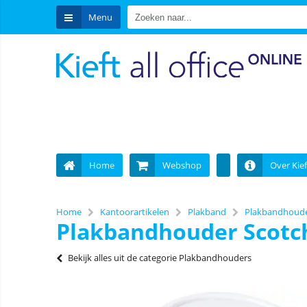
Menu
Home
Webshop
Over Kief
Home
Kantoorartikelen
Plakband
Plakbandhoud
Plakbandhouder Scotch
Bekijk alles uit de categorie Plakbandhouders