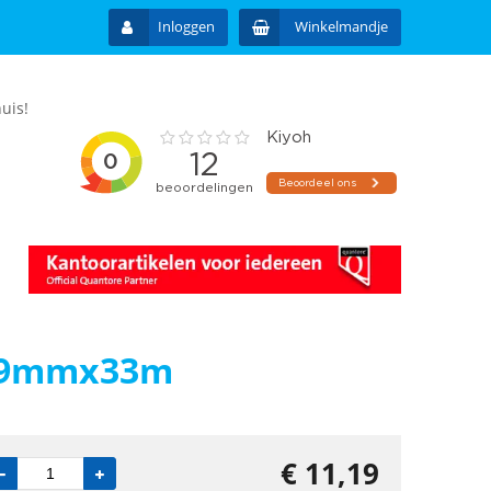
Inloggen
Winkelmandje
uis!
e 19mmx33m
€
11,19