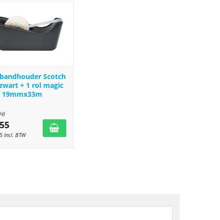
kbandhouder Scotch
zwart + 1 rol magic
e 19mmx33m
10
,55
5
Incl. BTW