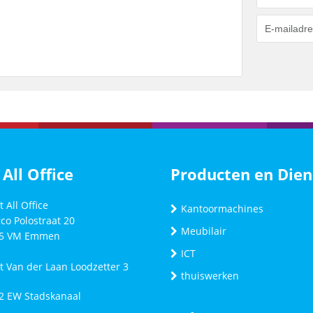
 All Office
Producten en Dien
t All Office
Kantoormachines
co Polostraat 20
Meubilair
5 VM
Emmen
ICT
ft Van der Laan Loodzetter 3
thuiswerken
2 EW Stadskanaal