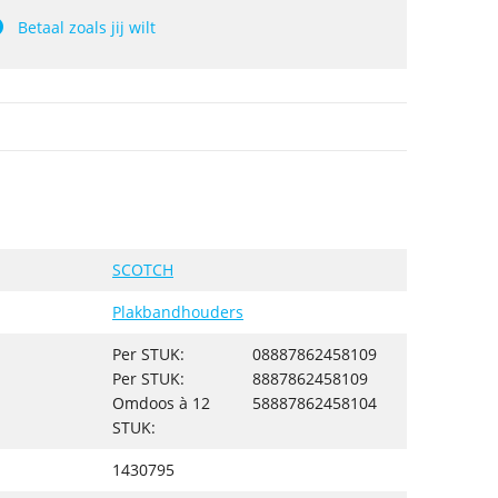
Betaal zoals jij wilt
SCOTCH
Plakbandhouders
Per STUK:
08887862458109
Per STUK:
8887862458109
Omdoos à 12
58887862458104
STUK:
1430795