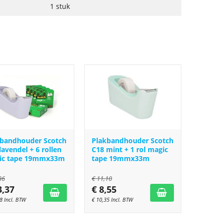
1 stuk
kbandhouder Scotch
Plakbandhouder Scotch
lavendel + 6 rollen
C18 mint + 1 rol magic
ic tape 19mmx33m
tape 19mmx33m
36
€
11,10
3,37
€
8,55
8
Incl. BTW
€
10,35
Incl. BTW