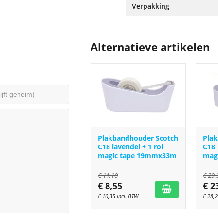
Verpakking
Alternatieve artikelen
Plakbandhouder Scotch
Pla
C18 lavendel + 1 rol
C18 
magic tape 19mmx33m
mag
€
11,10
€
29,
€
8,55
€
2
€
10,35
Incl. BTW
€
28,2