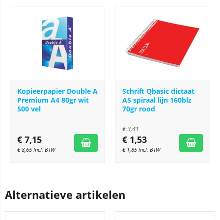
Kopieerpapier Double A
Schrift Qbasic dictaat
Premium A4 80gr wit
A5 spiraal lijn 160blz
500 vel
70gr rood
€
3,41
€
7,15
€
1,53
€
8,65
Incl. BTW
€
1,85
Incl. BTW
Alternatieve artikelen