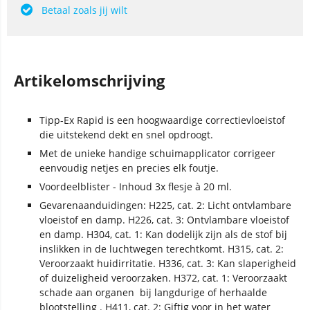
Betaal zoals jij wilt
Artikelomschrijving
Tipp-Ex Rapid is een hoogwaardige correctievloeistof
die uitstekend dekt en snel opdroogt.
Met de unieke handige schuimapplicator corrigeer
eenvoudig netjes en precies elk foutje.
Voordeelblister - Inhoud 3x flesje à 20 ml.
Gevarenaanduidingen: H225, cat. 2: Licht ontvlambare
vloeistof en damp. H226, cat. 3: Ontvlambare vloeistof
en damp. H304, cat. 1: Kan dodelijk zijn als de stof bij
inslikken in de luchtwegen terechtkomt. H315, cat. 2:
Veroorzaakt huidirritatie. H336, cat. 3: Kan slaperigheid
of duizeligheid veroorzaken. H372, cat. 1: Veroorzaakt
schade aan organen
bij langdurige of herhaalde
blootstelling
. H411, cat. 2: Giftig voor in het water