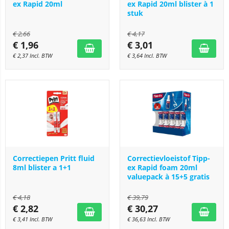
ex Rapid 20ml
ex Rapid 20ml blister à 1
stuk
€
2,66
€
4,17
€
1,96
€
3,01
€
2,37
Incl. BTW
€
3,64
Incl. BTW
Correctiepen Pritt fluid
Correctievloeistof Tipp-
8ml blister a 1+1
ex Rapid foam 20ml
valuepack à 15+5 gratis
€
4,18
€
39,79
€
2,82
€
30,27
€
3,41
Incl. BTW
€
36,63
Incl. BTW