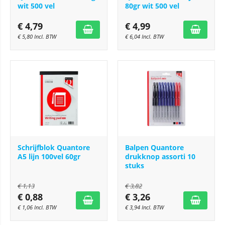
wit 500 vel
80gr wit 500 vel
€
4,79
€
4,99
€
5,80
Incl. BTW
€
6,04
Incl. BTW
Schrijfblok Quantore
Balpen Quantore
A5 lijn 100vel 60gr
drukknop assorti 10
stuks
€
1,13
€
3,82
€
0,88
€
3,26
€
1,06
Incl. BTW
€
3,94
Incl. BTW