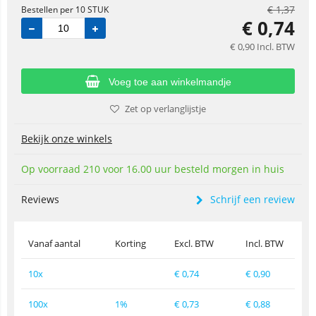
€
1,37
Bestellen per 10 STUK
€
0,74
€
0,90
Incl. BTW
Voeg toe aan winkelmandje
Zet op verlanglijstje
Bekijk onze winkels
Op voorraad 210 voor 16.00 uur besteld morgen in huis
Reviews
Schrijf een review
Vanaf aantal
Korting
Excl. BTW
Incl. BTW
10x
€
0,74
€
0,90
100x
1%
€
0,73
€
0,88