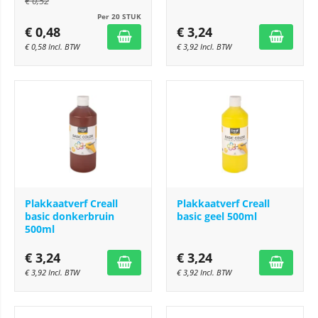
€
0,52
Per 20 STUK
€
0,48
€
3,24
€
0,58
Incl. BTW
€
3,92
Incl. BTW
Plakkaatverf Creall
Plakkaatverf Creall
basic donkerbruin
basic geel 500ml
500ml
€
3,24
€
3,24
€
3,92
Incl. BTW
€
3,92
Incl. BTW