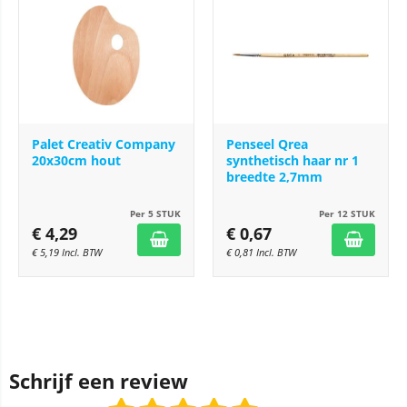
Palet Creativ Company
Penseel Qrea
20x30cm hout
synthetisch haar nr 1
breedte 2,7mm
Per 5 STUK
Per 12 STUK
€
4,29
€
0,67
€
5,19
Incl. BTW
€
0,81
Incl. BTW
Schrijf een review