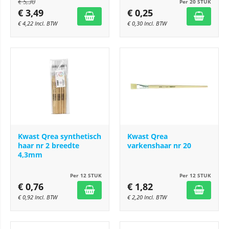
€
5,30
Per 20 STUK
€
3,49
€
0,25
€
4,22
Incl. BTW
€
0,30
Incl. BTW
Kwast Qrea synthetisch
Kwast Qrea
haar nr 2 breedte
varkenshaar nr 20
4,3mm
Per 12 STUK
Per 12 STUK
€
0,76
€
1,82
€
0,92
Incl. BTW
€
2,20
Incl. BTW