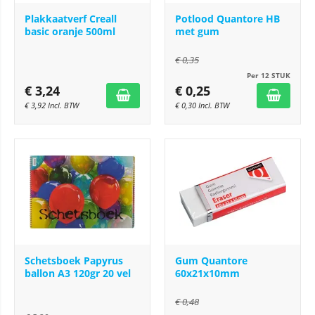
Plakkaatverf Creall
Potlood Quantore HB
basic oranje 500ml
met gum
€
0,35
Per 12 STUK
€
3,24
€
0,25
€
3,92
Incl. BTW
€
0,30
Incl. BTW
Schetsboek Papyrus
Gum Quantore
ballon A3 120gr 20 vel
60x21x10mm
€
0,48