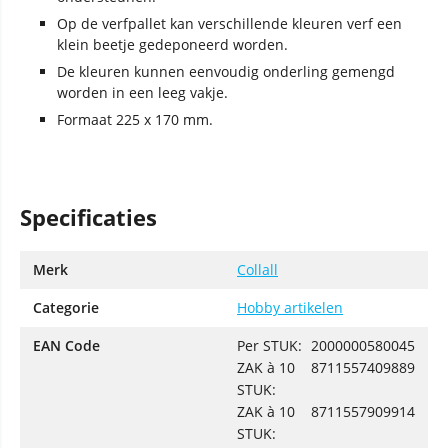
Op de verfpallet kan verschillende kleuren verf een
klein beetje gedeponeerd worden.
De kleuren kunnen eenvoudig onderling gemengd
worden in een leeg vakje.
Formaat 225 x 170 mm.
Specificaties
Merk
Collall
Categorie
Hobby artikelen
EAN Code
Per STUK:
2000000580045
ZAK à 10
8711557409889
STUK:
ZAK à 10
8711557909914
STUK: