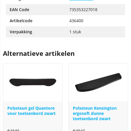
EAN Code
735353227018
Artikelcode
436400
Verpakking
1 stuk
Alternatieve artikelen
Polssteun gel Quantore
Polssteun Kensington
voor toetsenbord zwart
ergosoft dunne
toetsenbord zwart
€
15,91
€
30,17