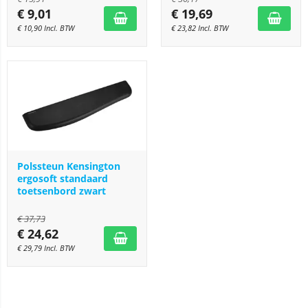
€
9,01
€
19,69
€
10,90
Incl. BTW
€
23,82
Incl. BTW
Polssteun Kensington
ergosoft standaard
toetsenbord zwart
€
37,73
€
24,62
€
29,79
Incl. BTW