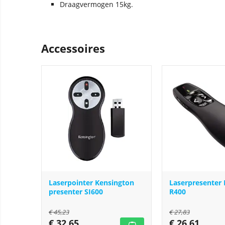
Draagvermogen 15kg.
Accessoires
Laserpointer Kensington
Laserpresenter 
presenter SI600
R400
€
45,23
€
27,83
€
32,65
€
26,61