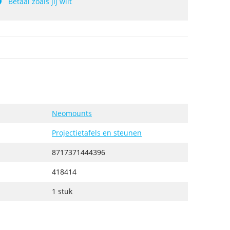
Betaal zoals jij wilt
Neomounts
Projectietafels en steunen
8717371444396
418414
1 stuk