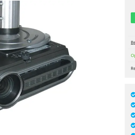
Be
O
R