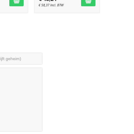
€
58,37
Incl. BTW