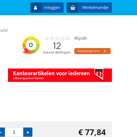
Inloggen
Winkelmandje
uis!
€
77,84