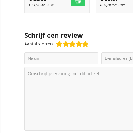
€
39,51
Incl. BTW
€
32,20
Incl. BTW
Schrijf een review
Aantal sterren