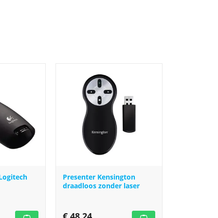
Logitech
Presenter Kensington
draadloos zonder laser
€
48,24